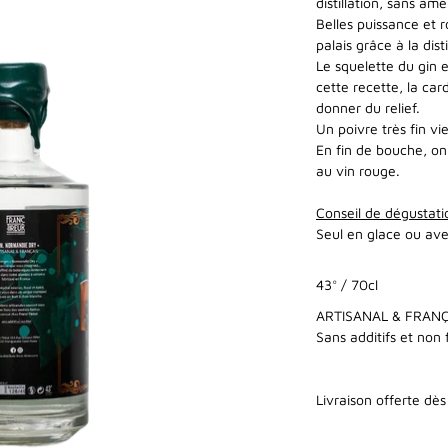
distillation, sans ame
Belles puissance et 
palais grâce à la dis
Le squelette du gin e
cette recette, la ca
donner du relief.
Un poivre très fin vi
En fin de bouche, on
au vin rouge.
Conseil de dégustati
Seul en glace ou ave
43° / 70cl
ARTISANAL & FRANÇ
Sans additifs et non f
Livraison offerte dè