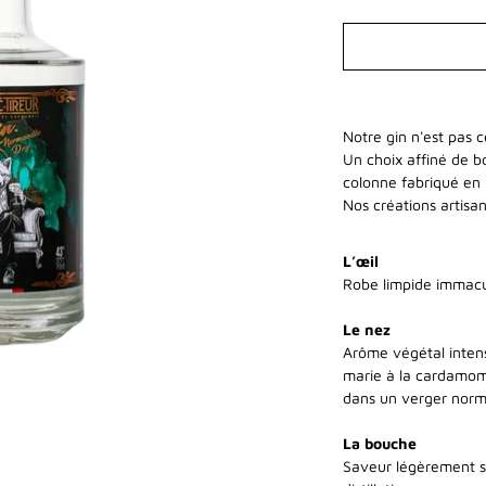
Sélectionnez
une
variante
Prévenez-
Notre gin n'est pas
moi
Un choix affiné de b
lorsque
ce
colonne fabriqué en
produit
Nos créations artisa
est
de
nouveau
L’œil
disponible.
Robe limpide immacul
Le nez
Arôme végétal intense
marie à la cardamome
dans un verger norma
La bouche
Saveur légèrement su