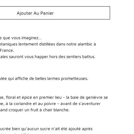
Ajouter Au Panier
 ce que vous imaginez…
otaniques lentement distillées dans notre alambic à
 France.
nales sauront vous happer hors des sentiers battus.
ée qui affiche de belles larmes prometteuses.
, floral et épicé en premier lieu - la baie de genièvre se
, à la coriandre et au poivre - avant de s’aventurer
nd croquer un fruit à chair blanche.
crée bien qu’aucun sucre n’ait été ajouté après