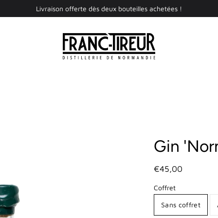
Livraison offerte dès deux bouteilles achetées !
Gin 'Nor
€45,00
Coffret
Sans coffret