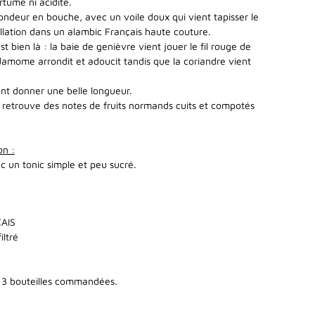
rtume ni acidité.
rondeur en bouche, avec un voile doux qui vient tapisser le
tillation dans un alambic Français haute couture.
st bien là : la baie de genièvre vient jouer le fil rouge de
rdamome arrondit et adoucit tandis que la coriandre vient
ent donner une belle longueur.
 retrouve des notes de fruits normands cuits et compotés
on :
c un tonic simple et peu sucré.
AIS
iltré
s 3 bouteilles commandées.