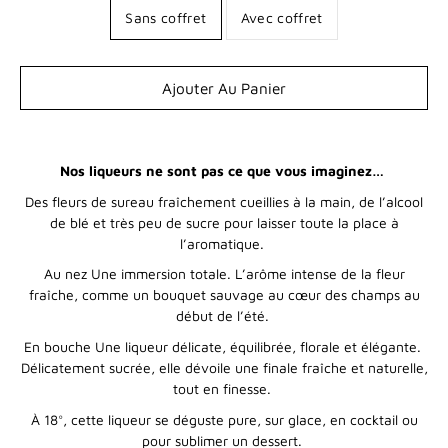
Sans coffret
Avec coffret
Sélectionnez une variante
Ajouter Au Panier
Prévenez-
Nos liqueurs ne sont pas ce que vous imaginez…
moi
lorsque
Des fleurs de sureau fraîchement cueillies à la main, de l’alcool
ce
de blé et très peu de sucre pour laisser toute la place à
produit
est
l’aromatique.
de
Au nez Une immersion totale. L’arôme intense de la fleur
nouveau
disponible.
fraîche, comme un bouquet sauvage au cœur des champs au
début de l’été.
En bouche Une liqueur délicate, équilibrée, florale et élégante.
Délicatement sucrée, elle dévoile une finale fraîche et naturelle,
tout en finesse.
À 18°, cette liqueur se déguste pure, sur glace, en cocktail ou
pour sublimer un dessert.